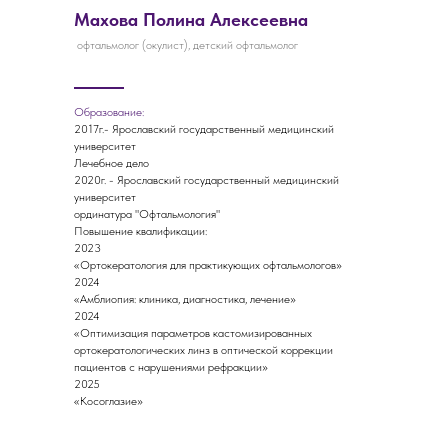
Махова Полина Алексеевна
офтальмолог (окулист), детский офтальмолог
Образование:
2017г.- Ярославский государственный медицинский
университет
Лечебное дело
2020г. - Ярославский государственный медицинский
университет
ординатура "Офтальмология"
Повышение квалификации:
2023
«Ортокератология для практикующих офтальмологов»
2024
«Амблиопия: клиника, диагностика, лечение»
2024
«Оптимизация параметров кастомизированных
ортокератологических линз в оптической коррекции
пациентов с нарушениями рефракции»
2025
«Косоглазие»