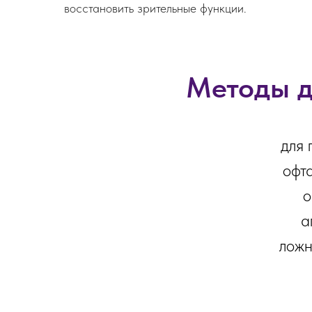
восстановить зрительные функции.
Методы д
для 
офт
о
а
ложн