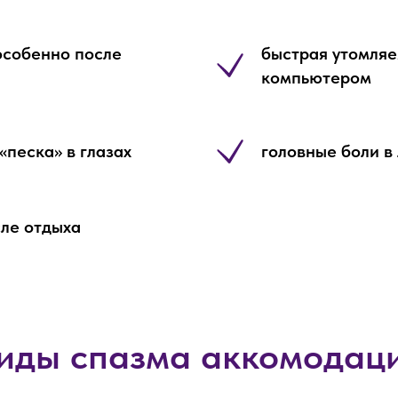
особенно после
быстрая утомляе
компьютером
песка» в глазах
головные боли в
ле отдыха
иды спазма аккомодац