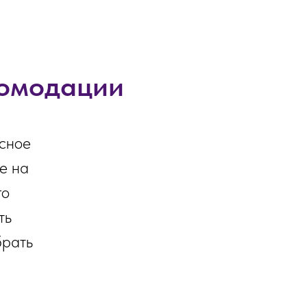
комодации
ксное
е на
го
ть
брать