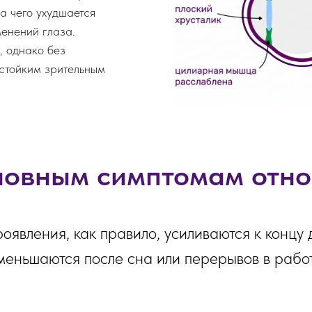
а чего ухудшается
менений глаза.
, однако без
стойким зрительным
новным симптомам отно
роявления, как правило, усиливаются к концу 
меньшаются после сна или перерывов в рабо