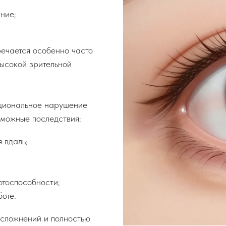
ние;
речается особенно часто
высокой зрительной
кциональное нарушение
зможные последствия:
 вдаль;
тоспособности;
оте.
осложнений и полностью