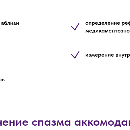
определение реф
 вблизи
медикаментозно
измерение внутр
ов
чение спазма аккомода