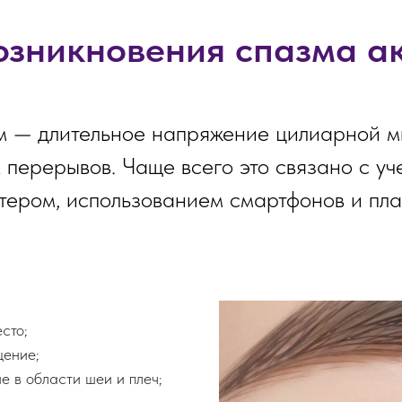
озникновения спазма а
м — длительное напряжение цилиарной м
 перерывов. Чаще всего это связано с уч
тером, использованием смартфонов и пла
сто;
щение;
 в области шеи и плеч;