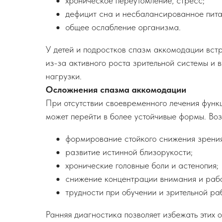
хроническое переутомление, стресс;
дефицит сна и несбалансированное пита
общее ослабление организма.
У детей и подростков спазм аккомодации вст
из-за активного роста зрительной системы и 
нагрузки.
Осложнения спазма аккомодации
При отсутствии своевременного лечения фун
может перейти в более устойчивые формы. Во
формирование стойкого снижения зрения
развитие истинной близорукости;
хронические головные боли и астенопия;
снижение концентрации внимания и рабо
трудности при обучении и зрительной раб
Ранняя диагностика позволяет избежать этих 