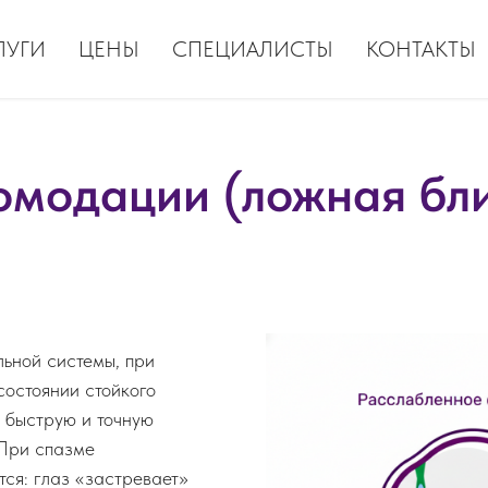
ЛУГИ
ЦЕНЫ
СПЕЦИАЛИСТЫ
КОНТАКТЫ
омодации (ложная бли
ьной системы, при
состоянии стойкого
 быструю и точную
 При спазме
ся: глаз «застревает»