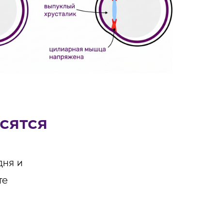
сятся
дня и
те